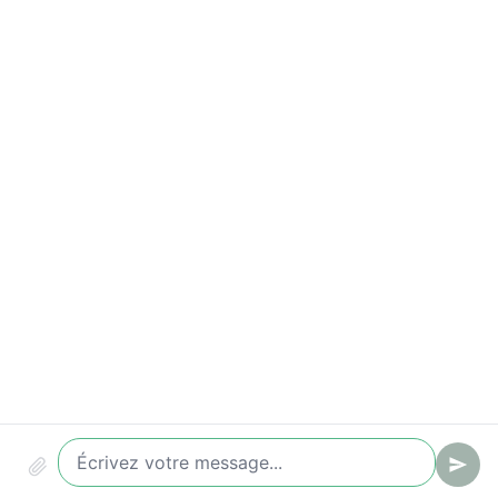
Live chat, chatbot, ticketing & knowledge base.
Produit
Fonctionnalités
Tarifs
FAQ
Ressources
Blog
Contact
Docs
support@setchat.co
Légal
Confidentialité
Conditions générales
Français
English
Deutsch
© 2026 SetChat · Fait en Suisse 🇨🇭