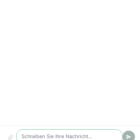
Live chat, chatbot, ticketing & knowledge base.
Produkt
Funktionen
Preise
FAQ
Ressourcen
Blog
Kontakt
Docs
support@setchat.co
Rechtliches
Datenschutz
Nutzungsbedingungen
Français
English
Deutsch